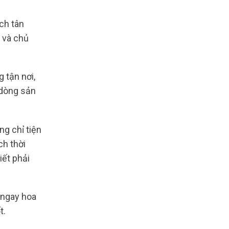
ch tân
 và chủ
 tận nơi,
 dòng sản
g chỉ tiện
ch thời
iết phải
 ngay hoa
t.