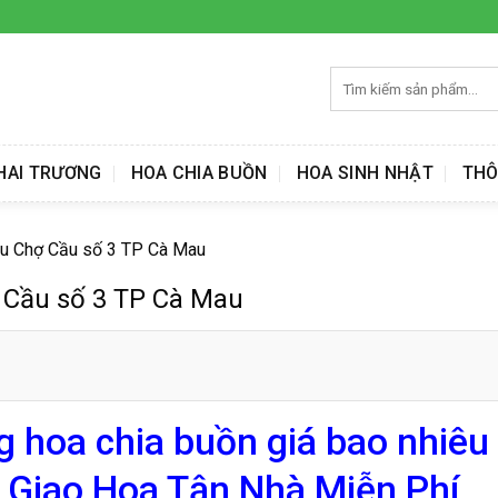
Tìm
kiếm:
HAI TRƯƠNG
HOA CHIA BUỒN
HOA SINH NHẬT
THÔ
êu Chợ Cầu số 3 TP Cà Mau
 Cầu số 3 TP Cà Mau
g hoa chia buồn giá bao nhiêu
 Giao Hoa Tận Nhà Miễn Phí