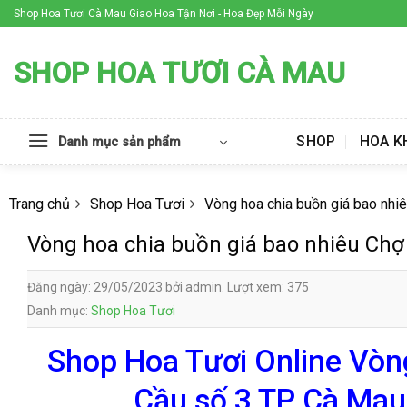
Skip
Shop Hoa Tươi Cà Mau Giao Hoa Tận Nơi - Hoa Đẹp Mỗi Ngày
to
content
SHOP HOA TƯƠI CÀ MAU
SHOP
HOA K
Danh mục sản phẩm
Trang chủ
Shop Hoa Tươi
Vòng hoa chia buồn giá bao nhi
Vòng hoa chia buồn giá bao nhiêu Chợ
Đăng ngày: 29/05/2023 bởi admin. Lượt xem: 375
Danh mục:
Shop Hoa Tươi
Shop Hoa Tươi Online Vòn
Cầu số 3 TP Cà Mau