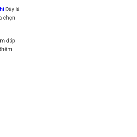
Phí
Đây là
ựa chọn
ằm đáp
 thêm