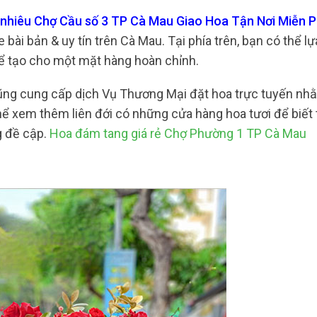
 nhiêu Chợ Cầu số 3 TP Cà Mau Giao Hoa Tận Nơi Miễn 
bài bản & uy tín trên Cà Mau. Tại phía trên, bạn có thể l
 để tạo cho một mặt hàng hoàn chỉnh.
cũng cung cấp dịch Vụ Thương Mại đặt hoa trực tuyến nh
hể xem thêm liên đới có những cửa hàng hoa tươi để biết
g đề cập.
Hoa đám tang giá rẻ Chợ Phường 1 TP Cà Mau