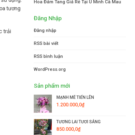
Hoa Đám Tang Giá Rẻ Tại U Minh Cà Mau
hoa tương
Đăng Nhập
Đăng nhập
 trải
RSS bài viết
RSS bình luận
WordPress.org
Sản phẩm mới
MẠNH MẼ TIẾN LÊN
1.200.000,0
₫
TƯƠNG LAI TƯƠI SÁNG
850.000,0
₫