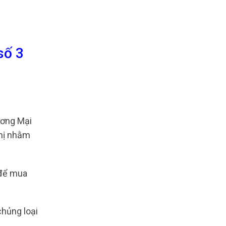
số 3
ơng Mại
nhị nhằm
 để mua
hủng loại