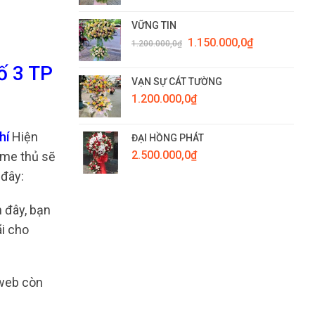
VỮNG TIN
Giá
Giá
1.150.000,0
₫
1.200.000,0
₫
gốc
hiện
là:
tại
ố 3 TP
1.200.000,0₫.
là:
VẠN SỰ CÁT TƯỜNG
1.150.000,0₫.
1.200.000,0
₫
hí
Hiện
ĐẠI HỒNG PHÁT
2.500.000,0
₫
ame thủ sẽ
 đây:
 đây, bạn
ãi cho
 web còn