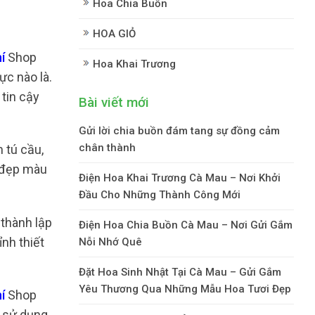
Hoa Chia Buồn
HOA GIỎ
í
Shop
Hoa Khai Trương
ực nào là.
tin cậy
Bài viết mới
Gửi lời chia buồn đám tang sự đồng cảm
chân thành
 tú cầu,
c đẹp màu
Điện Hoa Khai Trương Cà Mau – Nơi Khởi
Đầu Cho Những Thành Công Mới
thành lập
Điện Hoa Chia Buồn Cà Mau – Nơi Gửi Gắm
ỉnh thiết
Nỗi Nhớ Quê
Đặt Hoa Sinh Nhật Tại Cà Mau – Gửi Gắm
Yêu Thương Qua Những Mẫu Hoa Tươi Đẹp
hí
Shop
 sử dụng.