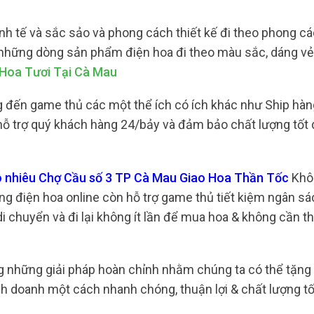
nh tế và sắc sảo và phong cách thiết kế đi theo phong cá
n những dòng sản phẩm điện hoa đi theo màu sắc, dáng vẻ
 Hoa Tươi Tại Cà Mau
 đến game thủ các một thể ích có ích khác như Ship hàng
, hỗ trợ quý khách hàng 24/bảy và đảm bảo chất lượng tốt
ao nhiêu Chợ Cầu số 3 TP Cà Mau Giao Hoa Thần Tốc
Khôn
g điện hoa online còn hỗ trợ game thủ tiết kiệm ngân sá
di chuyển và đi lại không ít lần để mua hoa & không cần th
ong những giải pháp hoàn chỉnh nhằm chúng ta có thể tặng
nh doanh một cách nhanh chóng, thuận lợi & chất lượng tố