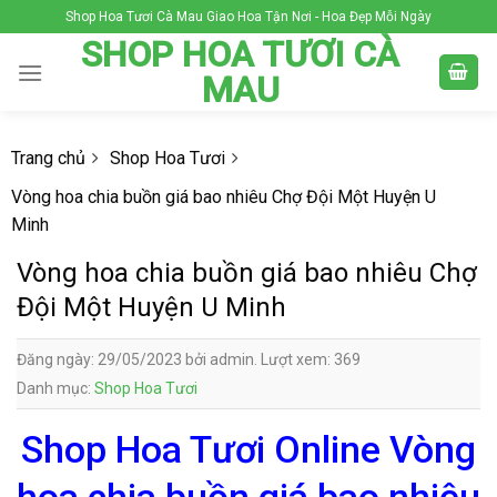
Skip
Shop Hoa Tươi Cà Mau Giao Hoa Tận Nơi - Hoa Đẹp Mỗi Ngày
to
SHOP HOA TƯƠI CÀ
content
MAU
Trang chủ
Shop Hoa Tươi
Vòng hoa chia buồn giá bao nhiêu Chợ Đội Một Huyện U
Minh
Vòng hoa chia buồn giá bao nhiêu Chợ
Đội Một Huyện U Minh
Đăng ngày: 29/05/2023 bởi admin. Lượt xem: 369
Danh mục:
Shop Hoa Tươi
Shop Hoa Tươi Online Vòng