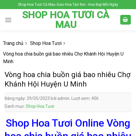
Skip
Shop Hoa Tươi Cà Mau Giao Hoa Tận Nơi - Hoa Đẹp Mỗi Ngày
to
SHOP HOA TƯƠI CÀ
content
MAU
Trang chủ
Shop Hoa Tươi
Vòng hoa chia buồn giá bao nhiêu Chợ Khánh Hội Huyện U
Minh
Vòng hoa chia buồn giá bao nhiêu Chợ
Khánh Hội Huyện U Minh
Đăng ngày: 29/05/2023 bởi admin. Lượt xem: 406
Danh mục:
Shop Hoa Tươi
Shop Hoa Tươi Online Vòng