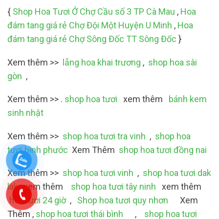
{
Shop Hoa Tươi Ở Chợ Cầu số 3 TP Cà Mau
,
Hoa
đám tang giá rẻ Chợ Đội Một Huyện U Minh
,
Hoa
đám tang giá rẻ Chợ Sông Đốc TT Sông Đốc
}
Xem thêm >>
lẵng hoa khai trương
,
shop hoa sài
gòn
,
Xem thêm >> .
shop hoa tươi
xem thêm
bánh kem
sinh nhật
Xem thêm >>
shop hoa tươi tra vinh
,
shop hoa
tươi bình phước
Xem Thêm
shop hoa tươi đồng nai
Xem thêm >>
shop hoa tươi vinh
,
shop hoa tươi dak
lak
,xem thêm
shop hoa tươi tây ninh
xem thêm
hoa tươi 24 giờ
,
Shop hoa tươi quy nhơn
Xem
Thêm ,
shop hoa tươi thái bình
,
shop hoa tươi