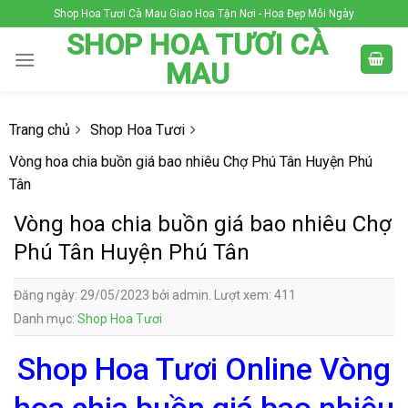
Skip
Shop Hoa Tươi Cà Mau Giao Hoa Tận Nơi - Hoa Đẹp Mỗi Ngày
to
SHOP HOA TƯƠI CÀ
content
MAU
Trang chủ
Shop Hoa Tươi
Vòng hoa chia buồn giá bao nhiêu Chợ Phú Tân Huyện Phú
Tân
Vòng hoa chia buồn giá bao nhiêu Chợ
Phú Tân Huyện Phú Tân
Đăng ngày: 29/05/2023 bởi admin. Lượt xem: 411
Danh mục:
Shop Hoa Tươi
Shop Hoa Tươi Online Vòng