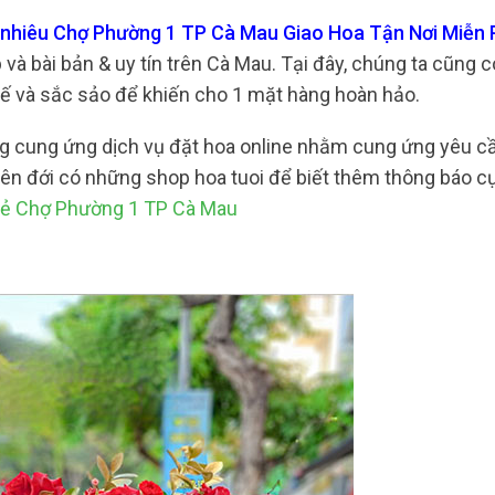
o nhiêu Chợ Phường 1 TP Cà Mau Giao Hoa Tận Nơi Miễn 
à bài bản & uy tín trên Cà Mau. Tại đây, chúng ta cũng c
h tế và sắc sảo để khiến cho 1 mặt hàng hoàn hảo.
ng cung ứng dịch vụ đặt hoa online nhằm cung ứng yêu c
liên đới có những shop hoa tuoi để biết thêm thông báo c
rẻ Chợ Phường 1 TP Cà Mau