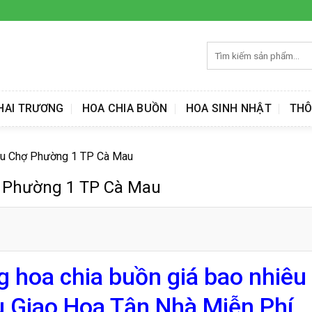
Tìm
kiếm:
HAI TRƯƠNG
HOA CHIA BUỒN
HOA SINH NHẬT
THÔ
iêu Chợ Phường 1 TP Cà Mau
ợ Phường 1 TP Cà Mau
g hoa chia buồn giá bao nhiêu
 Giao Hoa Tận Nhà Miễn Phí