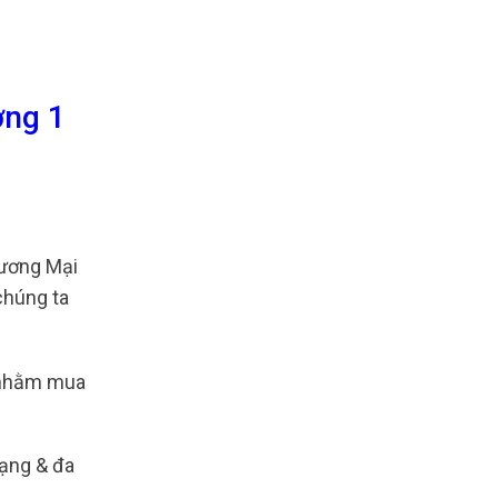
ờng 1
ương Mại
chúng ta
a nhằm mua
ạng & đa