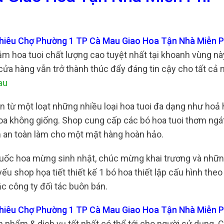
nhiêu Chợ Phường 1 TP Cà Mau Giao Hoa Tận Nhà Miễn P
m hoa tuoi chất lượng cao tuyệt nhất tại khoanh vùng này
 cửa hàng vẫn trở thành thúc đẩy đáng tin cậy cho tất cả
au
n từ một loạt những nhiều loại hoa tuoi đa dạng như hoả 
 hoa không giống. Shop cung cấp các bó hoa tuoi thơm ngá
m an toàn làm cho một mặt hàng hoàn hảo.
đuốc hoa mừng sinh nhật, chúc mừng khai trương và nhữn
u shop họa tiết thiết kế 1 bó hoa thiết lập cấu hình theo
c công ty đối tác buôn bán.
nhiêu Chợ Phường 1 TP Cà Mau Giao Hoa Tận Nhà Miễn 
n phẩm & dịch vụ tốt nhất có thể tới cho người sử dụng.