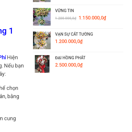
VỮNG TIN
Giá
Giá
1.150.000,0
₫
1.200.000,0
₫
gốc
hiện
là:
tại
ng 1
1.200.000,0₫.
là:
VẠN SỰ CÁT TƯỜNG
1.150.000,0₫.
1.200.000,0
₫
Phí
Hiện
ĐẠI HỒNG PHÁT
2.500.000,0
₫
ng. Nếu bạn
ây:
thể chọn
hân, bằng
òn cung