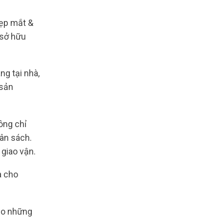
đẹp mắt &
 sở hữu
ng tại nhà,
 sản
ng chỉ
gân sách.
 giao vận.
a cho
ảo những