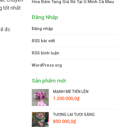
Hoa Đám Tang Giá Rẻ Tại U Minh Cà Mau
g tốt nhất
Đăng Nhập
Đăng nhập
để đc
RSS bài viết
RSS bình luận
WordPress.org
Sản phẩm mới
MẠNH MẼ TIẾN LÊN
1.200.000,0
₫
TƯƠNG LAI TƯƠI SÁNG
850.000,0
₫