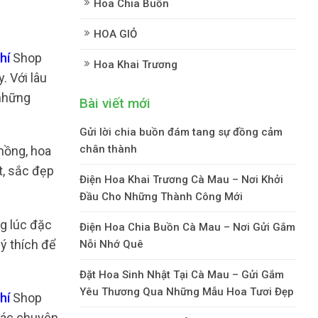
Hoa Chia Buồn
HOA GIỎ
hí
Shop
Hoa Khai Trương
. Với lâu
 những
Bài viết mới
Gửi lời chia buồn đám tang sự đồng cảm
chân thành
hồng, hoa
t, sắc đẹp
Điện Hoa Khai Trương Cà Mau – Nơi Khởi
Đầu Cho Những Thành Công Mới
g lúc đặc
Điện Hoa Chia Buồn Cà Mau – Nơi Gửi Gắm
 ý thích để
Nỗi Nhớ Quê
Đặt Hoa Sinh Nhật Tại Cà Mau – Gửi Gắm
Yêu Thương Qua Những Mẫu Hoa Tươi Đẹp
Phí
Shop
 Các chuyên