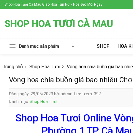
Skip
Shop Hoa Tươi Cà Mau Giao Hoa Tận Nơi - Hoa Đẹp Mỗi Ngày
to
content
SHOP HOA TƯƠI CÀ MAU
SHOP
HOA K
Danh mục sản phẩm
Trang chủ
Shop Hoa Tươi
Vòng hoa chia buồn giá bao nh
Vòng hoa chia buồn giá bao nhiêu Ch
Đăng ngày: 29/05/2023 bởi admin. Lượt xem: 397
Danh mục:
Shop Hoa Tươi
Shop Hoa Tươi Online Vòn
Phường 1 TP Cà Mau