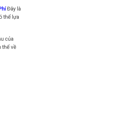
Phí
Đây là
ó thể lựa
ầu của
ụ thể về