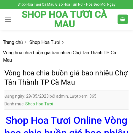
Skip
Shop Hoa Tươi Cà Mau Giao Hoa Tận Nơi - Hoa Đẹp Mỗi Ngày
to
SHOP HOA TƯƠI CÀ
content
MAU
Trang chủ
Shop Hoa Tươi
Vòng hoa chia buồn giá bao nhiêu Chợ Tân Thành TP Cà
Mau
Vòng hoa chia buồn giá bao nhiêu Chợ
Tân Thành TP Cà Mau
Đăng ngày: 29/05/2023 bởi admin. Lượt xem: 365
Danh mục:
Shop Hoa Tươi
Shop Hoa Tươi Online Vòng