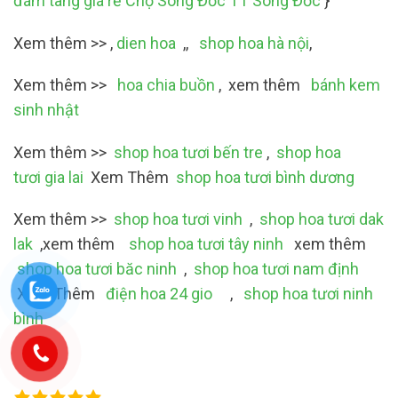
đám tang giá rẻ Chợ Sông Đốc TT Sông Đốc
}
Xem thêm >> ,
dien hoa
,,
shop hoa hà nội
,
Xem thêm >>
hoa chia buồn
, xem thêm
bánh kem
sinh nhật
Xem thêm >>
shop hoa tươi bến tre
,
shop hoa
tươi gia lai
Xem Thêm
shop hoa tươi bình dương
Xem thêm >>
shop hoa tươi vinh
,
shop hoa tươi dak
lak
,xem thêm
shop hoa tươi tây ninh
xem thêm
shop hoa tươi băc ninh
,
shop hoa tươi nam định
Xem Thêm
điện hoa 24 gio
,
shop hoa tươi ninh
bình