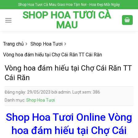
Skip
Shop Hoa Tươi Cà Mau Giao Hoa Tận Nơi - Hoa Đẹp Mỗi Ngày
to
SHOP HOA TƯƠI CÀ
content
MAU
Trang chủ
Shop Hoa Tươi
Vòng hoa đám hiếu tại Chợ Cái Răn TT Cái Răn
Vòng hoa đám hiếu tại Chợ Cái Răn TT
Cái Răn
Đăng ngày: 29/05/2023 bởi admin. Lượt xem: 386
Danh mục:
Shop Hoa Tươi
Shop Hoa Tươi Online Vòng
hoa đám hiếu tại Chợ Cái