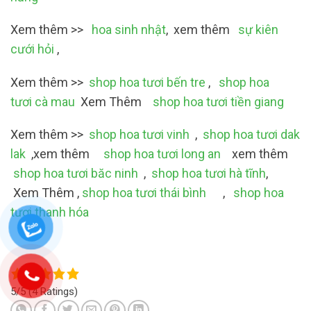
Xem thêm >>
hoa sinh nhật
, xem thêm
sự kiên
cưới hỏi
,
Xem thêm >>
shop hoa tươi bến tre
,
shop hoa
tươi cà mau
Xem Thêm
shop hoa tươi tiền giang
Xem thêm >>
shop hoa tươi vinh
,
shop hoa tươi dak
lak
,xem thêm
shop hoa tươi long an
xem thêm
shop hoa tươi băc ninh
,
shop hoa tươi hà tĩnh
,
Xem Thêm ,
shop hoa tươi thái bình
,
shop hoa
tươi thanh hóa
5/5
(4 Ratings)