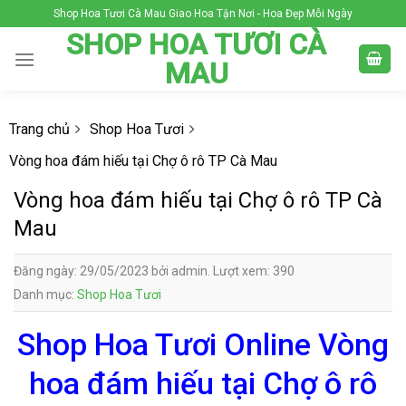
Skip
Shop Hoa Tươi Cà Mau Giao Hoa Tận Nơi - Hoa Đẹp Mỗi Ngày
to
SHOP HOA TƯƠI CÀ
content
MAU
Trang chủ
Shop Hoa Tươi
Vòng hoa đám hiếu tại Chợ ô rô TP Cà Mau
Vòng hoa đám hiếu tại Chợ ô rô TP Cà
Mau
Đăng ngày: 29/05/2023 bởi admin. Lượt xem: 390
Danh mục:
Shop Hoa Tươi
Shop Hoa Tươi Online Vòng
hoa đám hiếu tại Chợ ô rô