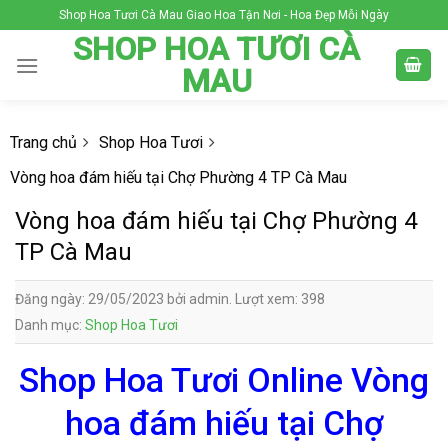
Skip
Shop Hoa Tươi Cà Mau Giao Hoa Tận Nơi - Hoa Đẹp Mỗi Ngày
to
SHOP HOA TƯƠI CÀ
content
MAU
Trang chủ
Shop Hoa Tươi
Vòng hoa đám hiếu tại Chợ Phường 4 TP Cà Mau
Vòng hoa đám hiếu tại Chợ Phường 4
TP Cà Mau
Đăng ngày: 29/05/2023 bởi admin. Lượt xem: 398
Danh mục:
Shop Hoa Tươi
Shop Hoa Tươi Online Vòng
hoa đám hiếu tại Chợ