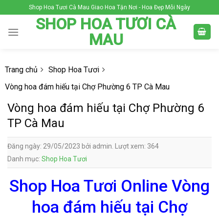
Skip
Shop Hoa Tươi Cà Mau Giao Hoa Tận Nơi - Hoa Đẹp Mỗi Ngày
to
SHOP HOA TƯƠI CÀ
content
MAU
Trang chủ
Shop Hoa Tươi
Vòng hoa đám hiếu tại Chợ Phường 6 TP Cà Mau
Vòng hoa đám hiếu tại Chợ Phường 6
TP Cà Mau
Đăng ngày: 29/05/2023 bởi admin. Lượt xem: 364
Danh mục:
Shop Hoa Tươi
Shop Hoa Tươi Online Vòng
hoa đám hiếu tại Chợ