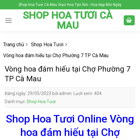
Skip
Shop Hoa Tươi Cà Mau Giao Hoa Tận Nơi - Hoa Đẹp Mỗi Ngày
to
SHOP HOA TƯƠI CÀ
content
MAU
Trang chủ
Shop Hoa Tươi
Vòng hoa đám hiếu tại Chợ Phường 7 TP Cà Mau
Vòng hoa đám hiếu tại Chợ Phường 7
TP Cà Mau
Đăng ngày: 29/05/2023 bởi admin. Lượt xem: 404
Danh mục:
Shop Hoa Tươi
Shop Hoa Tươi Online Vòng
hoa đám hiếu tại Chợ