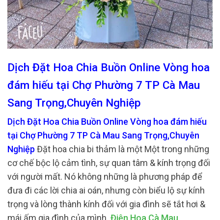
Dịch Đặt Hoa Chia Buồn Online Vòng hoa
đám hiếu tại Chợ Phường 7 TP Cà Mau
Sang Trọng,Chuyên Nghiệp
Dịch Đặt Hoa Chia Buồn Online Vòng hoa đám hiếu
tại Chợ Phường 7 TP Cà Mau Sang Trọng,Chuyên
Nghiệp
Đặt hoa chia bi thảm là một Một trong những
cơ chế bộc lộ cảm tình, sự quan tâm & kính trọng đối
với người mất. Nó không những là phương pháp để
đưa đi các lời chia ai oán, nhưng còn biểu lộ sự kính
trọng và lòng thành kính đối với gia đình sẽ tắt hơi &
mái ấm gia đình của mình.
Điện Hoa Cà Mau