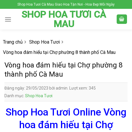
Skip
Shop Hoa Tươi Cà Mau Giao Hoa Tận Nơi - Hoa Đẹp Mỗi Ngày
to
SHOP HOA TƯƠI CÀ
content
MAU
Trang chủ
Shop Hoa Tươi
Vòng hoa đám hiếu tại Chợ phường 8 thành phố Cà Mau
Vòng hoa đám hiếu tại Chợ phường 8
thành phố Cà Mau
Đăng ngày: 29/05/2023 bởi admin. Lượt xem: 345
Danh mục:
Shop Hoa Tươi
Shop Hoa Tươi Online Vòng
hoa đám hiếu tại Chợ