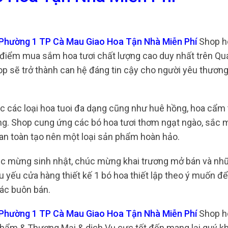
 Phường 1 TP Cà Mau Giao Hoa Tận Nhà Miễn Phí
Shop ho
 điểm mua sắm hoa tươi chất lượng cao duy nhất trên Q
hop sẽ trở thành can hệ đáng tin cậy cho người yêu thương
các các loại hoa tuoi đa dạng cũng như huê hồng, hoa cẩm 
ống. Shop cung ứng các bó hoa tươi thơm ngạt ngào, sắc
 an toàn tạo nên một loại sản phẩm hoàn hảo.
úc mừng sinh nhật, chúc mừng khai trương mở bán và nh
u yếu cửa hàng thiết kế 1 bó hoa thiết lập theo ý muốn đ
tác buôn bán.
 Phường 1 TP Cà Mau Giao Hoa Tận Nhà Miễn Phí
Shop ho
hẩm & Thương Mại & dịch Vụ cực tốt đến mang lại quý k