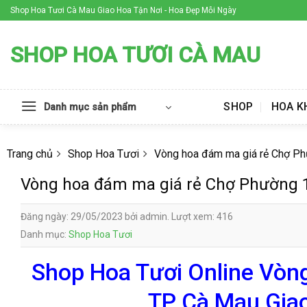
Skip
Shop Hoa Tươi Cà Mau Giao Hoa Tận Nơi - Hoa Đẹp Mỗi Ngày
to
content
SHOP HOA TƯƠI CÀ MAU
SHOP
HOA K
Danh mục sản phẩm
Trang chủ
Shop Hoa Tươi
Vòng hoa đám ma giá rẻ Chợ P
Vòng hoa đám ma giá rẻ Chợ Phường 
Đăng ngày: 29/05/2023 bởi admin. Lượt xem: 416
Danh mục:
Shop Hoa Tươi
Shop Hoa Tươi Online Vòn
TP Cà Mau Giao