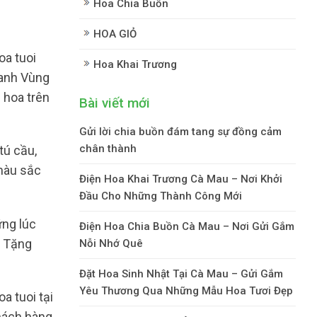
Hoa Chia Buồn
HOA GIỎ
a tuoi
Hoa Khai Trương
uanh Vùng
 hoa trên
Bài viết mới
Gửi lời chia buồn đám tang sự đồng cảm
chân thành
tú cầu,
 màu sắc
Điện Hoa Khai Trương Cà Mau – Nơi Khởi
Đầu Cho Những Thành Công Mới
ững lúc
Điện Hoa Chia Buồn Cà Mau – Nơi Gửi Gắm
ể Tặng
Nỗi Nhớ Quê
Đặt Hoa Sinh Nhật Tại Cà Mau – Gửi Gắm
Yêu Thương Qua Những Mẫu Hoa Tươi Đẹp
a tuoi tại
hách hàng.