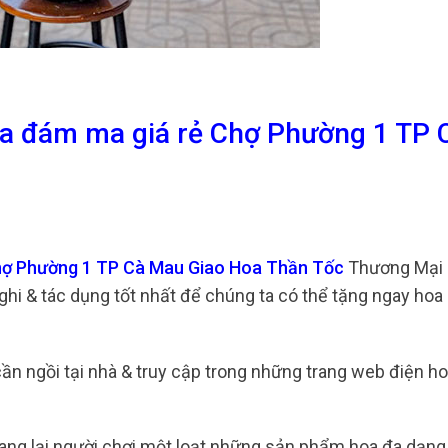
oa đám ma giá rẻ Chợ Phường 1 TP 
Chợ Phường 1 TP Cà Mau Giao Hoa Thần Tốc
Thương Mại 
nghi & tác dụng tốt nhất để chúng ta có thể tặng ngay hoa
ần ngồi tại nhà & truy cập trong những trang web điện h
ang lại người chơi một loạt những sản phẩm hoa đa dạng