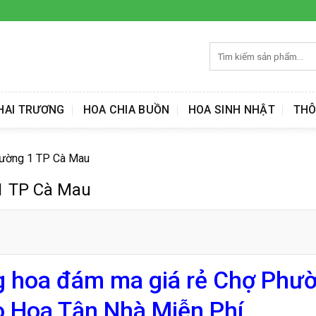
Tìm
kiếm:
HAI TRƯƠNG
HOA CHIA BUỒN
HOA SINH NHẬT
THÔ
hường 1 TP Cà Mau
1 TP Cà Mau
g hoa đám ma giá rẻ Chợ Phư
 Hoa Tận Nhà Miễn Phí