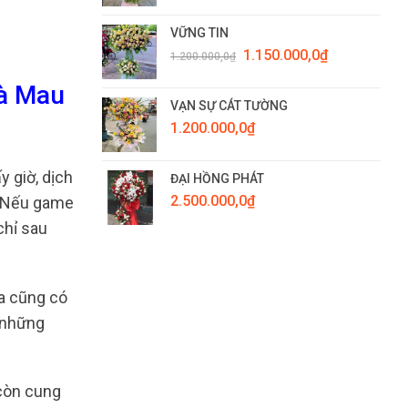
VỮNG TIN
Giá
Giá
1.150.000,0
₫
1.200.000,0
₫
gốc
hiện
là:
tại
Cà Mau
1.200.000,0₫.
là:
VẠN SỰ CÁT TƯỜNG
1.150.000,0₫.
1.200.000,0
₫
y giờ, dịch
ĐẠI HỒNG PHÁT
2.500.000,0
₫
. Nếu game
chỉ sau
ta cũng có
ả những
 còn cung