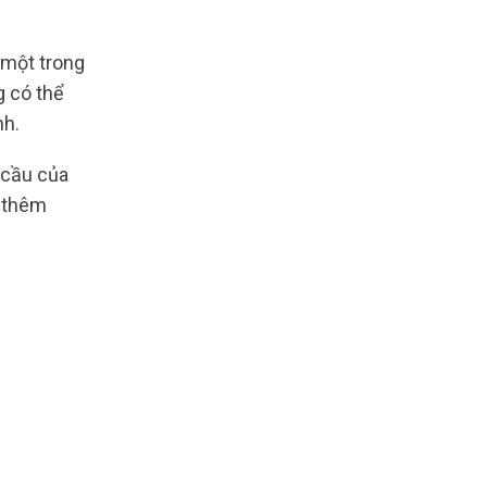
 một trong
g có thể
nh.
 cầu của
t thêm