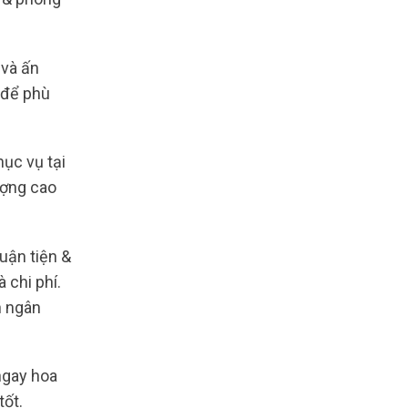
 và ấn
 để phù
ục vụ tại
ượng cao
uận tiện &
 chi phí.
n ngân
ngay hoa
tốt.