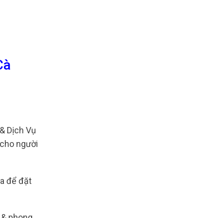
Cà
& Dịch Vụ
 cho người
oa để đặt
 & phong