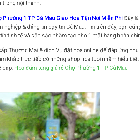
 trong nội thành.
ợ Phường 1 TP Cà Mau Giao Hoa Tận Nơi Miễn Phí
Đây là
 nghiệp & đáng tin cậy tại Cà Mau. Tại trên đây, bạn cũn
tỉa tinh tế và sắc sảo nhằm tạo cho 1 mặt hàng hoàn chỉ
cấp Thương Mại & dịch Vụ đặt hoa online để đáp ứng nhu
am khảo trực tiếp có những shop hoa tuoi nhằm hiểu biế
ề cập.
Hoa đám tang giá rẻ Chợ Phường 1 TP Cà Mau