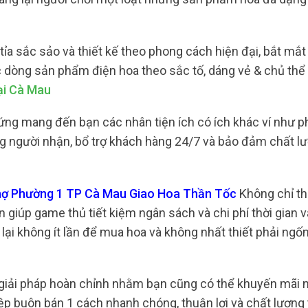
 sắc sảo và thiết kế theo phong cách hiện đại, bắt mắt
c dòng sản phẩm điện hoa theo sắc tố, dáng vẻ & chủ thể
ại Cà Mau
ng mang đến bạn các nhân tiện ích có ích khác ví như ph
ững người nhận, bổ trợ khách hàng 24/7 và bảo đảm chất l
Chợ Phường 1 TP Cà Mau Giao Hoa Thần Tốc
Không chỉ th
giúp game thủ tiết kiệm ngân sách và chi phí thời gian và
 lại không ít lần để mua hoa và không nhất thiết phải ngố
t giải pháp hoàn chỉnh nhằm bạn cũng có thể khuyến mãi 
p buôn bán 1 cách nhanh chóng, thuận lợi và chất lượng 