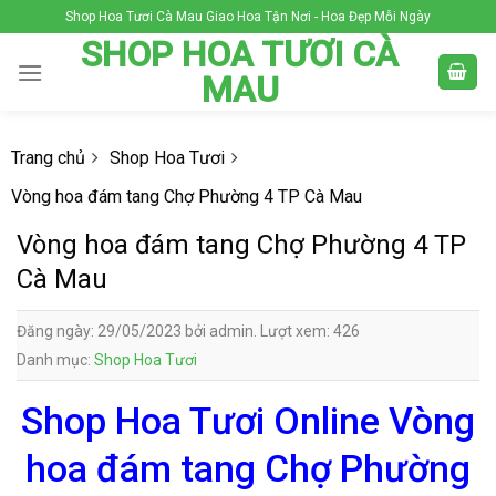
Skip
Shop Hoa Tươi Cà Mau Giao Hoa Tận Nơi - Hoa Đẹp Mỗi Ngày
to
SHOP HOA TƯƠI CÀ
content
MAU
Trang chủ
Shop Hoa Tươi
Vòng hoa đám tang Chợ Phường 4 TP Cà Mau
Vòng hoa đám tang Chợ Phường 4 TP
Cà Mau
Đăng ngày: 29/05/2023 bởi admin. Lượt xem: 426
Danh mục:
Shop Hoa Tươi
Shop Hoa Tươi Online Vòng
hoa đám tang Chợ Phường