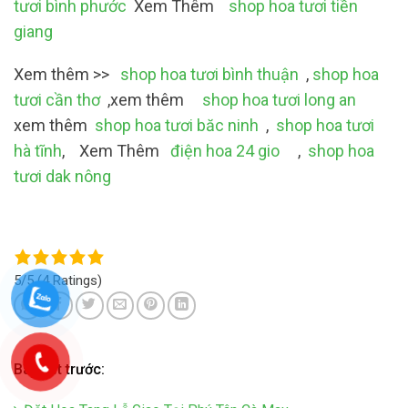
tươi bình phước
Xem Thêm
shop hoa tươi tiền
giang
Xem thêm >>
shop hoa tươi bình thuận
,
shop hoa
tươi cần thơ
,xem thêm
shop hoa tươi long an
xem thêm
shop hoa tươi băc ninh
,
shop hoa tươi
hà tĩnh
, Xem Thêm
điện hoa 24 gio
,
shop hoa
tươi dak nông
5/5
(4 Ratings)
Bài viết trước: