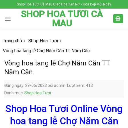
Skip
Shop Hoa Tươi Cà Mau Giao Hoa Tận Nơi - Hoa Đẹp Mỗi Ngày
to
SHOP HOA TƯƠI CÀ
content
MAU
Trang chủ
Shop Hoa Tươi
Vòng hoa tang lễ Chợ Năm Căn TT Năm Căn
Vòng hoa tang lễ Chợ Năm Căn TT
Năm Căn
Đăng ngày: 29/05/2023 bởi admin. Lượt xem: 413
Danh mục:
Shop Hoa Tươi
Shop Hoa Tươi Online Vòng
hoa tang lễ Chợ Năm Căn