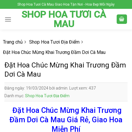
Skip
Shop Hoa Tươi Cà Mau Giao Hoa Tận Nơi - Hoa Đẹp Mỗi Ngày
to
SHOP HOA TƯƠI CÀ
content
MAU
Trang chủ
Shop Hoa Tươi Địa Điểm
Đặt Hoa Chúc Mừng Khai Trương Đầm Dơi Cà Mau
Đặt Hoa Chúc Mừng Khai Trương Đầm
Dơi Cà Mau
Đăng ngày: 19/03/2024 bởi admin. Lượt xem: 437
Danh mục:
Shop Hoa Tươi Địa Điểm
Đặt Hoa Chúc Mừng Khai Trương
Đầm Dơi Cà Mau Giá Rẻ, Giao Hoa
Miễn Phí