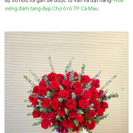
dự sở hữu tôi gần để được tư vấn và đặt hàng!
Hoa
viếng đám tang đẹp Chợ ô rô TP Cà Mau