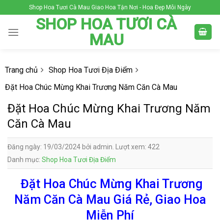
Skip
Shop Hoa Tươi Cà Mau Giao Hoa Tận Nơi - Hoa Đẹp Mỗi Ngày
to
SHOP HOA TƯƠI CÀ
content
MAU
Trang chủ
Shop Hoa Tươi Địa Điểm
Đặt Hoa Chúc Mừng Khai Trương Năm Căn Cà Mau
Đặt Hoa Chúc Mừng Khai Trương Năm
Căn Cà Mau
Đăng ngày: 19/03/2024 bởi admin. Lượt xem: 422
Danh mục:
Shop Hoa Tươi Địa Điểm
Đặt Hoa Chúc Mừng Khai Trương
Năm Căn Cà Mau Giá Rẻ, Giao Hoa
Miễn Phí