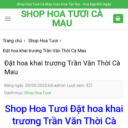
Skip
Shop Hoa Tươi Cà Mau Giao Hoa Tận Nơi - Hoa Đẹp Mỗi Ngày
to
SHOP HOA TƯƠI CÀ
content
MAU
Trang chủ
Shop Hoa Tươi
Đặt hoa khai trương Trần Văn Thời Cà Mau
Đặt hoa khai trương Trần Văn Thời Cà
Mau
Đăng ngày: 29/05/2023 bởi admin. Lượt xem: 421
Danh mục:
Shop Hoa Tươi
Shop Hoa Tươi Đặt hoa khai
trương Trần Văn Thời Cà