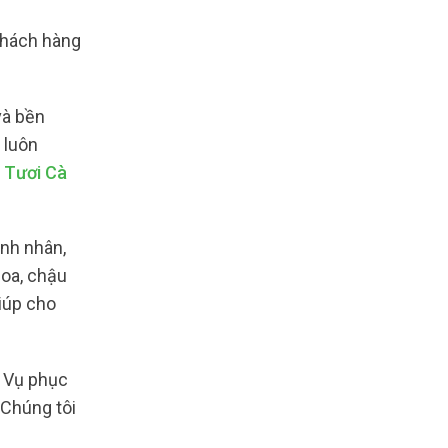
 khách hàng
và bền
 luôn
 Tươi Cà
ình nhân,
hoa, chậu
giúp cho
 Vụ phục
 Chúng tôi