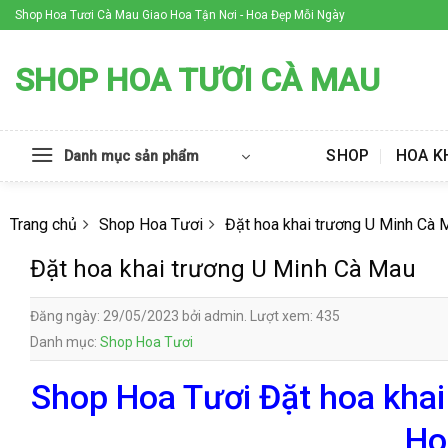
Skip
Shop Hoa Tươi Cà Mau Giao Hoa Tận Nơi - Hoa Đẹp Mỗi Ngày
to
content
SHOP HOA TƯƠI CÀ MAU
SHOP
HOA K
Danh mục sản phẩm
Trang chủ
Shop Hoa Tươi
Đặt hoa khai trương U Minh Cà 
Đặt hoa khai trương U Minh Cà Mau
Đăng ngày: 29/05/2023 bởi admin. Lượt xem: 435
Danh mục:
Shop Hoa Tươi
Shop Hoa Tươi Đặt hoa khai
Ho