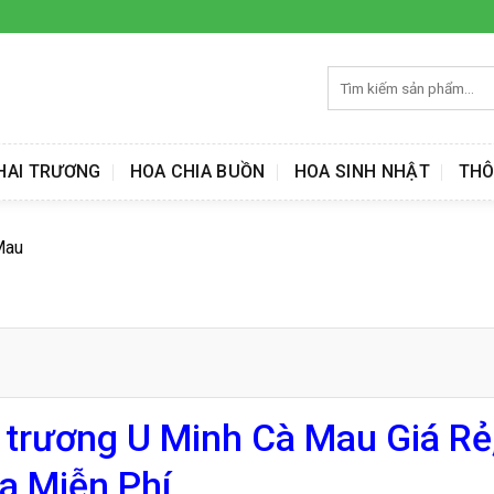
Tìm
kiếm:
HAI TRƯƠNG
HOA CHIA BUỒN
HOA SINH NHẬT
THÔ
Mau
 trương U Minh Cà Mau Giá Rẻ
a Miễn Phí