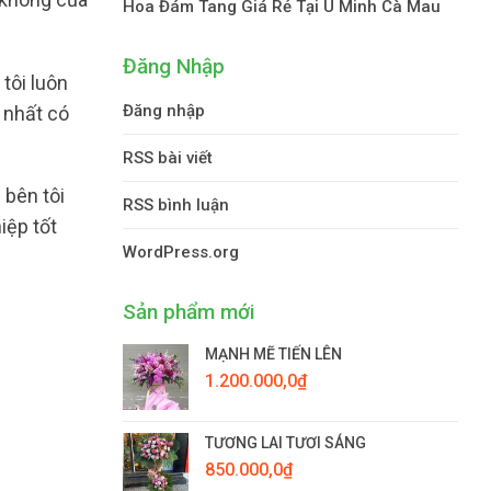
Hoa Đám Tang Giá Rẻ Tại U Minh Cà Mau
Đăng Nhập
tôi luôn
Đăng nhập
 nhất có
RSS bài viết
 bên tôi
RSS bình luận
iệp tốt
WordPress.org
Sản phẩm mới
MẠNH MẼ TIẾN LÊN
1.200.000,0
₫
TƯƠNG LAI TƯƠI SÁNG
850.000,0
₫