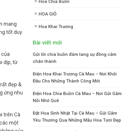
Hoa Chia Buồn
HOA GIỎ
ến mang
Hoa Khai Trương
ng tốt duy
Bài viết mới
y của
Gửi lời chia buồn đám tang sự đồng cảm
chân thành
 dịp, từ
Điện Hoa Khai Trương Cà Mau – Nơi Khởi
Đầu Cho Những Thành Công Mới
rất đẹp &
ng ứng nhu
Điện Hoa Chia Buồn Cà Mau – Nơi Gửi Gắm
Nỗi Nhớ Quê
Đặt Hoa Sinh Nhật Tại Cà Mau – Gửi Gắm
i trên Cà
Yêu Thương Qua Những Mẫu Hoa Tươi Đẹp
 các một
g không của