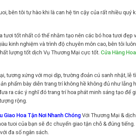
oi, bên tôi tự hào khi là can hệ tin cậy của rất nhiều quý
 tươi tốt nhất có thể nhằm tạo nên các bó hoa tươi đẹp 
iàu kinh nghiệm và trình độ chuyên môn cao, bên tôi luôn
ất lượng tốt dịch Vụ Thương Mại cực tốt.
Cửa Hàng Hoa
i, tương xứng với mọi dịp, trường đoản cú sanh nhật, lễ t
sản phẩm bày diễn trang trí không hề không đủ như lẵng 
 đưa ra các ý nghĩ đó trang trí hoa phát minh sáng tạo để 
 tượng rộng.
au Giao Hoa Tận Nơi Nhanh Chóng
Với Thương Mại & dịch
hoa tuoi của bạn sẽ đc chuyển giao tận chỗ & đúng tiếng.
với đa số ngân sách.