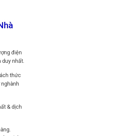
 Nhà
ượng điện
 duy nhất.
cách thức
ở nghành
ất & dịch
hàng.