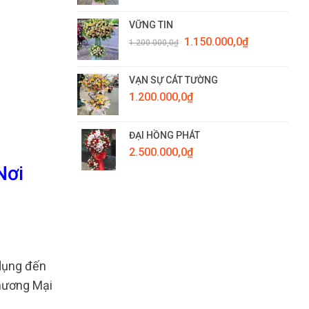
VỮNG TIN
Giá
Giá
1.150.000,0
₫
1.200.000,0
₫
gốc
hiện
là:
tại
1.200.000,0₫.
là:
VẠN SỰ CÁT TƯỜNG
1.150.000,0₫.
1.200.000,0
₫
ĐẠI HỒNG PHÁT
2.500.000,0
₫
Nơi
dụng đến
Thương Mại