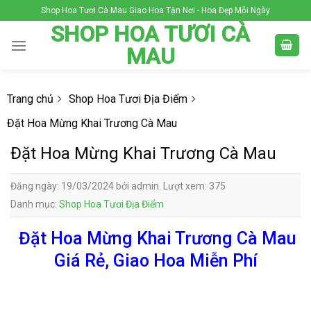
Skip
Shop Hoa Tươi Cà Mau Giao Hoa Tận Nơi - Hoa Đẹp Mỗi Ngày
to
SHOP HOA TƯƠI CÀ
content
MAU
Trang chủ
Shop Hoa Tươi Địa Điểm
Đặt Hoa Mừng Khai Trương Cà Mau
Đặt Hoa Mừng Khai Trương Cà Mau
Đăng ngày: 19/03/2024 bởi admin. Lượt xem: 375
Danh mục:
Shop Hoa Tươi Địa Điểm
Đặt Hoa Mừng Khai Trương Cà Mau
Giá Rẻ, Giao Hoa Miễn Phí