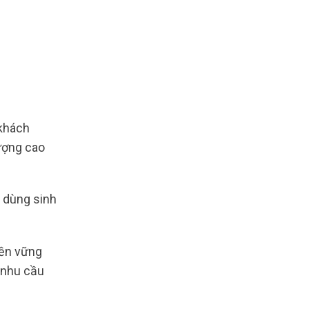
khách
ượng cao
u dùng sinh
bền vững
 nhu cầu