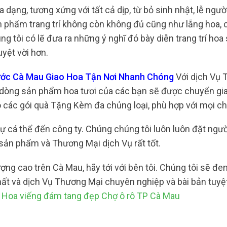
dạng, tương xứng với tất cả dịp, từ bỏ sinh nhật, lễ ngư
ản phẩm trang trí không còn không đủ cũng như lẵng hoa, 
g tôi có lẽ đưa ra những ý nghĩ đó bày diễn trang trí hoa
uyệt vời hơn.
ước Cà Mau Giao Hoa Tận Nơi Nhanh Chóng
Với dịch Vụ
g dòng sản phẩm hoa tươi của các bạn sẽ được chuyển gi
 các gói quà Tặng Kèm đa chủng loại, phù hợp với mọi chi
tự cá thể đến công ty. Chúng chúng tôi luôn luôn đặt ngư
sản phẩm và Thương Mại dịch Vụ rất tốt.
ượng cao trên Cà Mau, hãy tới với bên tôi. Chúng tôi sẽ 
hất và dịch Vụ Thương Mại chuyên nghiệp và bài bản tuyệt
!
Hoa viếng đám tang đẹp Chợ ô rô TP Cà Mau