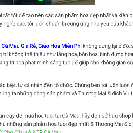
i rất tốt để tạo nên các sản phẩm hoa đẹp nhất và kiên c
ay nghề cao, tôi luôn chuẩn bị cung ứng nhu yếu của khác
Cà Mau Giá Rẻ, Giao Hoa Miễn Phí
không dừng lại ở đó,
trí không thể thiếu như lẵng hoa, bồn hoa, bình đựng ho
trang trí hoa phát minh sáng tạo để giúp cho không gian c
ác biệt, tự cá nhân đến tổ chức. Chúng bên tôi luôn luôn 
húng ta những dòng sản phẩm và Thương Mại & dịch Vụ t
tin cậy để mua hoa tuoi tại Cà Mau, hãy đến sở hữu shop 
thủ những sản phẩm hoa tuoi đẹp nhất & Thương Mại & d
Ở Chợ Cầu số 3 TP Cà Mau