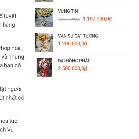
VỮNG TIN
ố tuyệt
Giá
Giá
1.150.000,0
₫
1.200.000,0
₫
gốc
hiện
h hàng
là:
tại
1.200.000,0₫.
là:
VẠN SỰ CÁT TƯỜNG
1.150.000,0₫.
1.200.000,0
₫
 shop hoa
a và những
ĐẠI HỒNG PHÁT
ủa bạn có
2.500.000,0
₫
đặt người
ốt nhất có
hoa tuoi
ịch Vụ