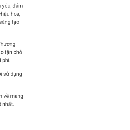
ời yêu, đám
chậu hoa,
 sáng tạo
 Thương
ao tận chỗ
 phí.
ời sử dụng
đem về mang
 nhất.