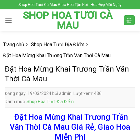
Skip
Shop Hoa Tươi Cà Mau Giao Hoa Tận Nơi - Hoa Đẹp Mỗi Ngày
to
SHOP HOA TƯƠI CÀ
content
MAU
Trang chủ
Shop Hoa Tươi Địa Điểm
Đặt Hoa Mừng Khai Trương Trần Văn Thời Cà Mau
Đặt Hoa Mừng Khai Trương Trần Văn
Thời Cà Mau
Đăng ngày: 19/03/2024 bởi admin. Lượt xem: 436
Danh mục:
Shop Hoa Tươi Địa Điểm
Đặt Hoa Mừng Khai Trương Trần
Văn Thời Cà Mau Giá Rẻ, Giao Hoa
Miễn Phí