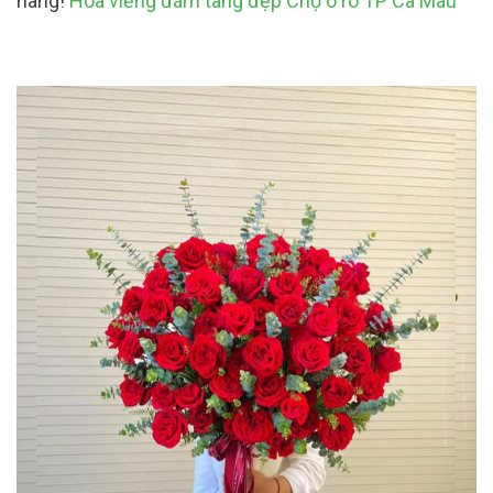
hàng!
Hoa viếng đám tang đẹp Chợ ô rô TP Cà Mau