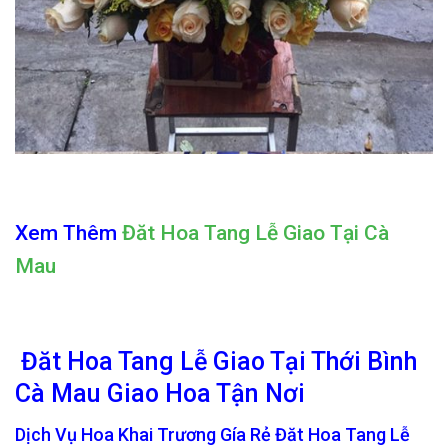
Xem Thêm
Đăt Hoa Tang Lễ Giao Tại Cà
Mau
Đăt Hoa Tang Lễ Giao Tại Thới Bình
Cà Mau Giao Hoa Tận Nơi
Dịch Vụ Hoa Khai Trương Gía Rẻ Đăt Hoa Tang Lễ