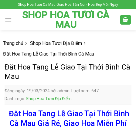
Skip
Shop Hoa Tươi Cà Mau Giao Hoa Tận Nơi - Hoa Đẹp Mỗi Ngày
to
SHOP HOA TƯƠI CÀ
content
MAU
Trang chủ
Shop Hoa Tươi Địa Điểm
Đăt Hoa Tang Lễ Giao Tại Thới Bình Cà Mau
Đăt Hoa Tang Lễ Giao Tại Thới Bình Cà
Mau
Đăng ngày: 19/03/2024 bởi admin. Lượt xem: 647
Danh mục:
Shop Hoa Tươi Địa Điểm
Đăt Hoa Tang Lễ Giao Tại Thới Bình
Cà Mau Giá Rẻ, Giao Hoa Miễn Phí