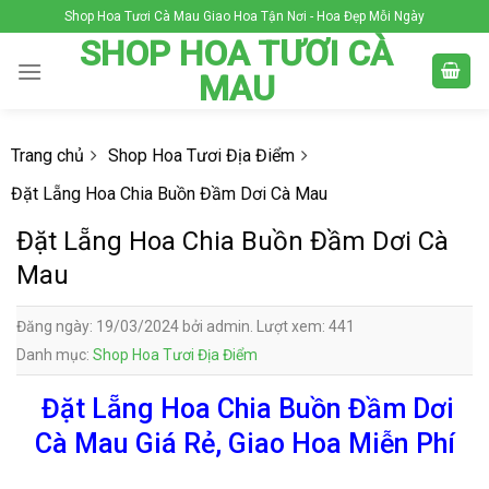
Skip
Shop Hoa Tươi Cà Mau Giao Hoa Tận Nơi - Hoa Đẹp Mỗi Ngày
to
SHOP HOA TƯƠI CÀ
content
MAU
Trang chủ
Shop Hoa Tươi Địa Điểm
Đặt Lẵng Hoa Chia Buồn Đầm Dơi Cà Mau
Đặt Lẵng Hoa Chia Buồn Đầm Dơi Cà
Mau
Đăng ngày: 19/03/2024 bởi admin. Lượt xem: 441
Danh mục:
Shop Hoa Tươi Địa Điểm
Đặt Lẵng Hoa Chia Buồn Đầm Dơi
Cà Mau Giá Rẻ, Giao Hoa Miễn Phí