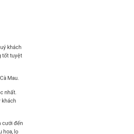
uý khách
 tốt tuyệt
t Cà Mau.
c nhất.
ý khách
m cưới đến
 hoa, lọ