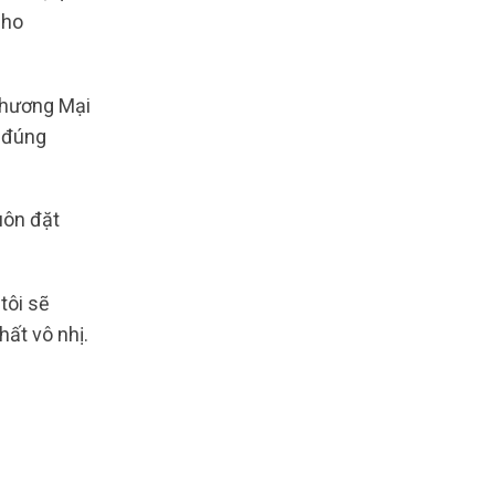
cho
Thương Mại
à đúng
uôn đặt
tôi sẽ
ất vô nhị.