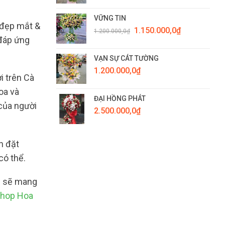
VỮNG TIN
 đẹp mắt &
Giá
Giá
1.150.000,0
₫
1.200.000,0
₫
gốc
hiện
 đáp ứng
là:
tại
1.200.000,0₫.
là:
VẠN SỰ CÁT TƯỜNG
1.150.000,0₫.
1.200.000,0
₫
i trên Cà
oa và
ĐẠI HỒNG PHÁT
 của người
2.500.000,0
₫
n đặt
có thể.
ôi sẽ mang
hop Hoa