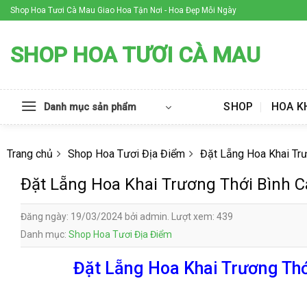
Skip
Shop Hoa Tươi Cà Mau Giao Hoa Tận Nơi - Hoa Đẹp Mỗi Ngày
to
content
SHOP HOA TƯƠI CÀ MAU
SHOP
HOA K
Danh mục sản phẩm
Trang chủ
Shop Hoa Tươi Địa Điểm
Đặt Lẵng Hoa Khai Tr
Đặt Lẵng Hoa Khai Trương Thới Bình 
Đăng ngày: 19/03/2024 bởi admin. Lượt xem: 439
Danh mục:
Shop Hoa Tươi Địa Điểm
Đặt Lẵng Hoa Khai Trương Thớ