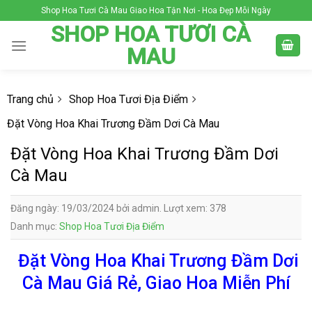
Skip
Shop Hoa Tươi Cà Mau Giao Hoa Tận Nơi - Hoa Đẹp Mỗi Ngày
to
SHOP HOA TƯƠI CÀ
content
MAU
Trang chủ
Shop Hoa Tươi Địa Điểm
Đặt Vòng Hoa Khai Trương Đầm Dơi Cà Mau
Đặt Vòng Hoa Khai Trương Đầm Dơi
Cà Mau
Đăng ngày: 19/03/2024 bởi admin. Lượt xem: 378
Danh mục:
Shop Hoa Tươi Địa Điểm
Đặt Vòng Hoa Khai Trương Đầm Dơi
Cà Mau Giá Rẻ, Giao Hoa Miễn Phí