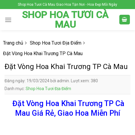
Skip
Shop Hoa Tươi Cà Mau Giao Hoa Tận Nơi - Hoa Đẹp Mỗi Ngày
to
SHOP HOA TƯƠI CÀ
content
MAU
Trang chủ
Shop Hoa Tươi Địa Điểm
Đặt Vòng Hoa Khai Trương TP Cà Mau
Đặt Vòng Hoa Khai Trương TP Cà Mau
Đăng ngày: 19/03/2024 bởi admin. Lượt xem: 380
Danh mục:
Shop Hoa Tươi Địa Điểm
Đặt Vòng Hoa Khai Trương TP Cà
Mau Giá Rẻ, Giao Hoa Miễn Phí