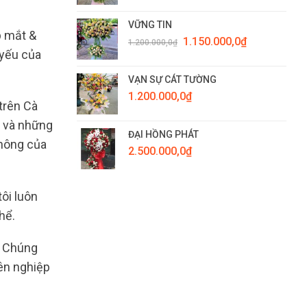
VỮNG TIN
p mắt &
Giá
Giá
1.150.000,0
₫
1.200.000,0
₫
gốc
hiện
 yếu của
là:
tại
1.200.000,0₫.
là:
VẠN SỰ CÁT TƯỜNG
1.150.000,0₫.
1.200.000,0
₫
trên Cà
a và những
ĐẠI HỒNG PHÁT
không của
2.500.000,0
₫
ôi luôn
hể.
. Chúng
ên nghiệp