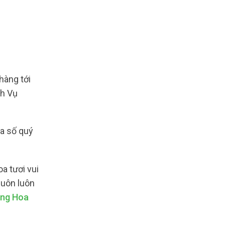
àng tới
ch Vụ
đa số quý
a tươi vui
luôn luôn
ng Hoa