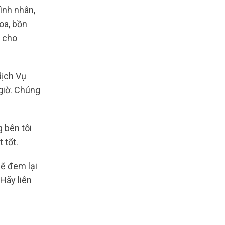
tình nhân,
oa, bồn
p cho
dịch Vụ
giờ. Chúng
g bên tôi
 tốt.
sẽ đem lại
Hãy liên