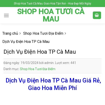
Skip
Shop Hoa Tươi Cà Mau Giao Hoa Tận Nơi - Hoa Đẹp Mỗi Ngày
to
SHOP HOA TƯƠI CÀ
content
MAU
Trang chủ
Shop Hoa Tươi Địa Điểm
Dịch Vụ Điện Hoa TP Cà Mau
Dịch Vụ Điện Hoa TP Cà Mau
Đăng ngày: 19/03/2024 bởi admin. Lượt xem: 441
Danh mục:
Shop Hoa Tươi Địa Điểm
Dịch Vụ Điện Hoa TP Cà Mau Giá Rẻ,
Giao Hoa Miễn Phí