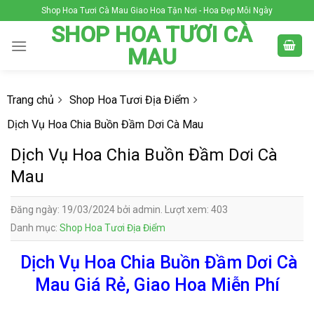
Skip
Shop Hoa Tươi Cà Mau Giao Hoa Tận Nơi - Hoa Đẹp Mỗi Ngày
to
SHOP HOA TƯƠI CÀ
content
MAU
Trang chủ
Shop Hoa Tươi Địa Điểm
Dịch Vụ Hoa Chia Buồn Đầm Dơi Cà Mau
Dịch Vụ Hoa Chia Buồn Đầm Dơi Cà
Mau
Đăng ngày: 19/03/2024 bởi admin. Lượt xem: 403
Danh mục:
Shop Hoa Tươi Địa Điểm
Dịch Vụ Hoa Chia Buồn Đầm Dơi Cà
Mau Giá Rẻ, Giao Hoa Miễn Phí