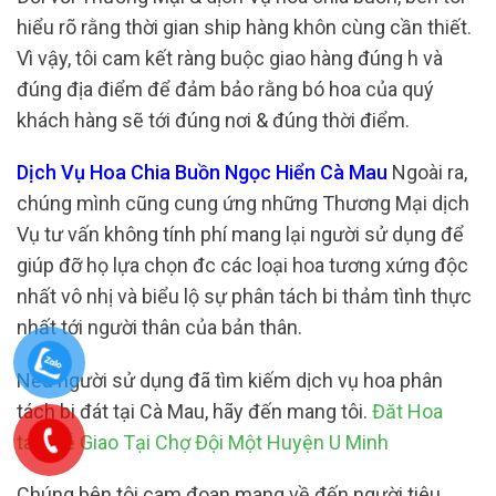
hiểu rõ rằng thời gian ship hàng khôn cùng cần thiết.
Vì vậy, tôi cam kết ràng buộc giao hàng đúng h và
đúng địa điểm để đảm bảo rằng bó hoa của quý
khách hàng sẽ tới đúng nơi & đúng thời điểm.
Dịch Vụ Hoa Chia Buồn Ngọc Hiển Cà Mau
Ngoài ra,
chúng mình cũng cung ứng những Thương Mại dịch
Vụ tư vấn không tính phí mang lại người sử dụng để
giúp đỡ họ lựa chọn đc các loại hoa tương xứng độc
nhất vô nhị và biểu lộ sự phân tách bi thảm tình thực
nhất tới người thân của bản thân.
Nếu người sử dụng đã tìm kiếm dịch vụ hoa phân
tách bi đát tại Cà Mau, hãy đến mang tôi.
Đăt Hoa
tang lễ Giao Tại Chợ Đội Một Huyện U Minh
Chúng bên tôi cam đoan mang về đến người tiêu