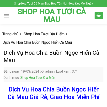
Skip
Shop Hoa Tươi Cà Mau Giao Hoa Tận Nơi - Hoa Đẹp Mỗi Ngày
to
SHOP HOA TƯƠI CÀ
content
MAU
Trang chủ
Shop Hoa Tươi Địa Điểm
Dịch Vụ Hoa Chia Buồn Ngọc Hiển Cà Mau
Dịch Vụ Hoa Chia Buồn Ngọc Hiển Cà
Mau
Đăng ngày: 19/03/2024 bởi admin. Lượt xem: 374
Danh mục:
Shop Hoa Tươi Địa Điểm
Dịch Vụ Hoa Chia Buồn Ngọc Hiển
Cà Mau Giá Rẻ, Giao Hoa Miễn Phí