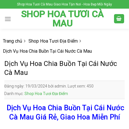
Skip
Shop Hoa Tươi Cà Mau Giao Hoa Tận Nơi - Hoa Đẹp Mỗi Ngày
to
SHOP HOA TƯƠI CÀ
content
MAU
Trang chủ
Shop Hoa Tươi Địa Điểm
Dịch Vụ Hoa Chia Buồn Tại Cái Nước Cà Mau
Dịch Vụ Hoa Chia Buồn Tại Cái Nước
Cà Mau
Đăng ngày: 19/03/2024 bởi admin. Lượt xem: 450
Danh mục:
Shop Hoa Tươi Địa Điểm
Dịch Vụ Hoa Chia Buồn Tại Cái Nước
Cà Mau Giá Rẻ, Giao Hoa Miễn Phí