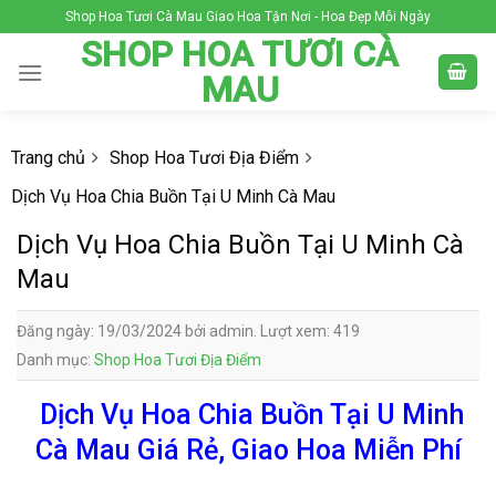
Skip
Shop Hoa Tươi Cà Mau Giao Hoa Tận Nơi - Hoa Đẹp Mỗi Ngày
to
SHOP HOA TƯƠI CÀ
content
MAU
Trang chủ
Shop Hoa Tươi Địa Điểm
Dịch Vụ Hoa Chia Buồn Tại U Minh Cà Mau
Dịch Vụ Hoa Chia Buồn Tại U Minh Cà
Mau
Đăng ngày: 19/03/2024 bởi admin. Lượt xem: 419
Danh mục:
Shop Hoa Tươi Địa Điểm
Dịch Vụ Hoa Chia Buồn Tại U Minh
Cà Mau Giá Rẻ, Giao Hoa Miễn Phí