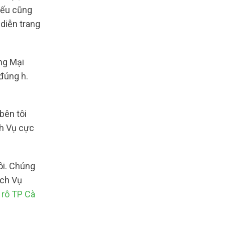
iếu cũng
 diễn trang
ng Mại
đúng h.
bên tôi
ch Vụ cực
ôi. Chúng
ịch Vụ
 rô TP Cà