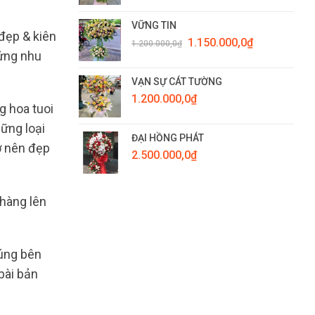
VỮNG TIN
đẹp & kiên
Giá
Giá
1.150.000,0
₫
1.200.000,0
₫
gốc
hiện
 ứng nhu
là:
tại
1.200.000,0₫.
là:
VẠN SỰ CÁT TƯỜNG
1.150.000,0₫.
1.200.000,0
₫
g hoa tuoi
ững loại
ĐẠI HỒNG PHÁT
ở nên đẹp
2.500.000,0
₫
 hàng lên
húng bên
bài bản