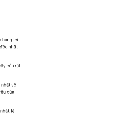
 hàng tới
 độc nhất
cậy của rất
 nhất vô
yếu của
nhật, lễ