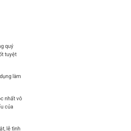
g quý
ốt tuyệt
ử dụng làm
ộc nhất vô
ếu của
, lễ tình