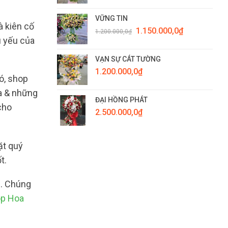
VỮNG TIN
à kiên cố
Giá
Giá
1.150.000,0
₫
1.200.000,0
₫
gốc
hiện
u yếu của
là:
tại
1.200.000,0₫.
là:
VẠN SỰ CÁT TƯỜNG
1.150.000,0₫.
1.200.000,0
₫
ó, shop
oa & những
ĐẠI HỒNG PHÁT
cho
2.500.000,0
₫
ặt quý
t.
i. Chúng
p Hoa