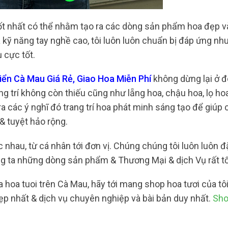
ốt nhất có thể nhằm tạo ra các dòng sản phẩm hoa đẹp v
 kỹ năng tay nghề cao, tôi luôn luôn chuẩn bị đáp ứng nh
 cực tốt.
ển Cà Mau Giá Rẻ, Giao Hoa Miễn Phí
không dừng lại ở đ
g trí không còn thiếu cũng như lẵng hoa, chậu hoa, lọ h
ra các ý nghĩ đó trang trí hoa phát minh sáng tạo để giúp 
& tuyệt hảo rộng.
 nhau, từ cá nhân tới đơn vị. Chúng chúng tôi luôn luôn đ
g ta những dòng sản phẩm & Thương Mại & dịch Vụ rất tố
 hoa tuoi trên Cà Mau, hãy tới mang shop hoa tươi của tô
p nhất & dịch vụ chuyên nghiệp và bài bản duy nhất.
Sho