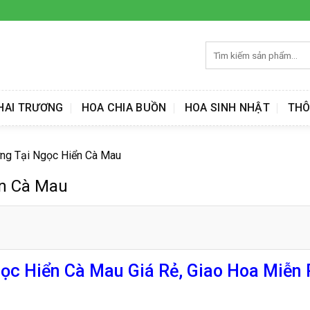
Tìm
kiếm:
HAI TRƯƠNG
HOA CHIA BUỒN
HOA SINH NHẬT
THÔ
ơng Tại Ngọc Hiển Cà Mau
ển Cà Mau
ọc Hiển Cà Mau Giá Rẻ, Giao Hoa Miễn 