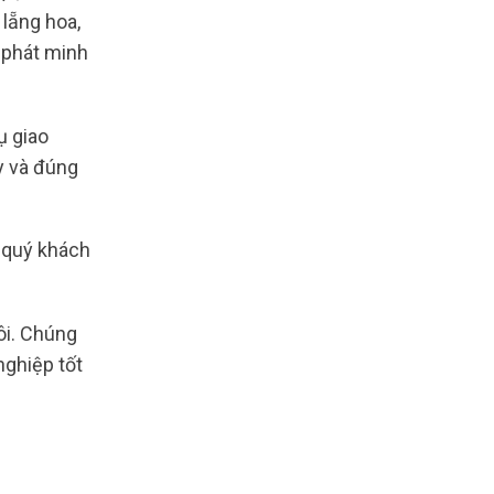
lẵng hoa,
a phát minh
ụ giao
y và đúng
t quý khách
ôi. Chúng
nghiệp tốt