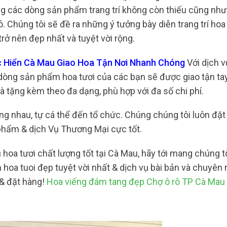
g các dòng sản phẩm trang trí không còn thiếu cũng như 
. Chúng tôi sẽ đề ra những ý tưởng bày diễn trang trí ho
rở nên đẹp nhất và tuyệt vời rộng.
c Hiển Cà Mau Giao Hoa Tận Nơi Nhanh Chóng
Với dịch v
 dòng sản phẩm hoa tươi của các bạn sẽ được giao tận ta
à tặng kèm theo đa dạng, phù hợp với đa số chi phí.
iống nhau, tự cá thể đến tổ chức. Chúng chúng tôi luôn đặ
phẩm & dịch Vụ Thương Mại cực tốt.
oa tươi chất lượng tốt tại Cà Mau, hãy tới mang chúng t
oa tuoi đẹp tuyệt vời nhất & dịch vụ bài bản và chuyên 
 & đặt hàng!
Hoa viếng đám tang đẹp Chợ ô rô TP Cà Mau