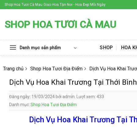
Skip
Shop Hoa Tươi Cà Mau Giao Hoa Tận Nơi - Hoa Đẹp Mỗi Ngày
to
content
SHOP HOA TƯƠI CÀ MAU
SHOP
HOA K
Danh mục sản phẩm
Trang chủ
Shop Hoa Tươi Địa Điểm
Dịch Vụ Hoa Khai Trươ
Dịch Vụ Hoa Khai Trương Tại Thới Bìn
Đăng ngày: 19/03/2024 bởi admin. Lượt xem: 433
Danh mục:
Shop Hoa Tươi Địa Điểm
Dịch Vụ Hoa Khai Trương Tại Th