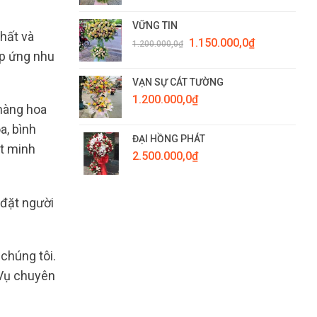
VỮNG TIN
hất và
Giá
Giá
1.150.000,0
₫
1.200.000,0
₫
gốc
hiện
áp ứng nhu
là:
tại
1.200.000,0₫.
là:
VẠN SỰ CÁT TƯỜNG
1.150.000,0₫.
1.200.000,0
₫
hàng hoa
a, bình
ĐẠI HỒNG PHÁT
át minh
2.500.000,0
₫
 đặt người
chúng tôi.
 Vụ chuyên