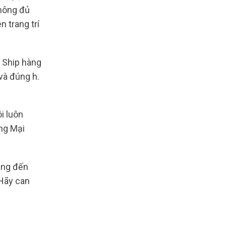
không đủ
 trang trí
ụ Ship hàng
và đúng h.
i luôn
ng Mại
mang đến
 Hãy can