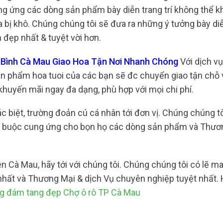
ng ứng các dòng sản phẩm bày diễn trang trí không thể 
a bị khô. Chúng chúng tôi sẽ đưa ra những ý tưởng bày diễn
 đẹp nhất & tuyệt vời hơn.
i Bình Cà Mau Giao Hoa Tận Nơi Nhanh Chóng
Với dịch v
ản phẩm hoa tuoi của các bạn sẽ đc chuyển giao tận chỗ 
khuyến mãi ngay đa dạng, phù hợp với mọi chi phí.
c biệt, trường đoản cú cá nhân tới đơn vị. Chúng chúng tô
ng buộc cung ứng cho bọn họ các dòng sản phẩm và Thươ
ên Cà Mau, hãy tới với chúng tôi. Chúng chúng tôi có lẽ 
hất và Thương Mại & dịch Vụ chuyên nghiệp tuyệt nhất.
g đám tang đẹp Chợ ô rô TP Cà Mau