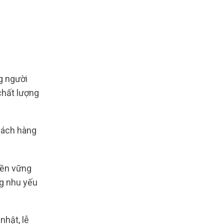
 người
chất lượng
khách hàng
bền vững
ng nhu yếu
nhật, lễ