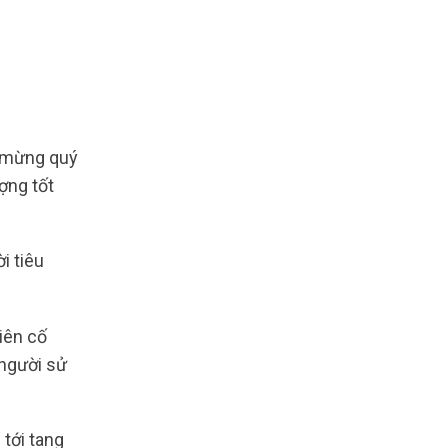
mừng quý
ợng tốt
i tiêu
iên cố
 người sử
 tới tang