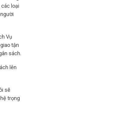
 các loại
 người
ch Vụ
giao tận
gân sách.
hách lên
ôi sẽ
 hệ trọng