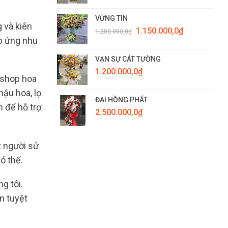
VỮNG TIN
 và kiên
Giá
Giá
1.150.000,0
₫
1.200.000,0
₫
gốc
hiện
áp ứng nhu
là:
tại
1.200.000,0₫.
là:
VẠN SỰ CÁT TƯỜNG
1.150.000,0₫.
1.200.000,0
₫
 shop hoa
hậu hoa, lọ
ĐẠI HỒNG PHÁT
h để hỗ trợ
2.500.000,0
₫
t người sử
ó thể.
g tôi.
n tuyệt