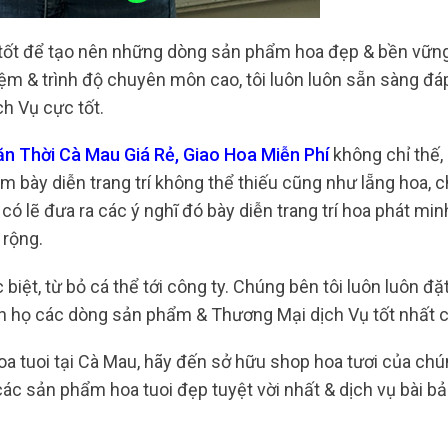
 tốt để tạo nên những dòng sản phẩm hoa đẹp & bền vững
iệm & trình độ chuyên môn cao, tôi luôn luôn sẵn sàng đ
h Vụ cực tốt.
n Thời Cà Mau Giá Rẻ, Giao Hoa Miễn Phí
không chỉ thế,
bày diễn trang trí không thể thiếu cũng như lẵng hoa, c
ó lẽ đưa ra các ý nghĩ đó bày diễn trang trí hoa phát min
 rộng.
iệt, từ bỏ cá thể tới công ty. Chúng bên tôi luôn luôn đặ
 họ các dòng sản phẩm & Thương Mại dịch Vụ tốt nhất c
a tuoi tại Cà Mau, hãy đến sở hữu shop hoa tươi của chún
c sản phẩm hoa tuoi đẹp tuyệt vời nhất & dịch vụ bài bả