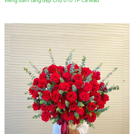
viếng đám tang đẹp Chợ ô rô TP Cà Mau