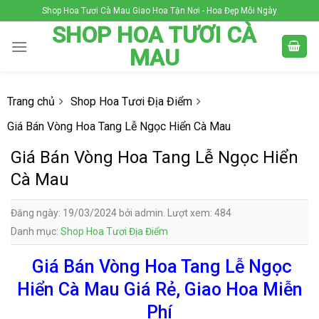
Skip
Shop Hoa Tươi Cà Mau Giao Hoa Tận Nơi - Hoa Đẹp Mỗi Ngày
to
SHOP HOA TƯƠI CÀ
content
MAU
Trang chủ
Shop Hoa Tươi Địa Điểm
Giá Bán Vòng Hoa Tang Lễ Ngọc Hiển Cà Mau
Giá Bán Vòng Hoa Tang Lễ Ngọc Hiển
Cà Mau
Đăng ngày: 19/03/2024 bởi admin. Lượt xem: 484
Danh mục:
Shop Hoa Tươi Địa Điểm
Giá Bán Vòng Hoa Tang Lễ Ngọc
Hiển Cà Mau Giá Rẻ, Giao Hoa Miễn
Phí