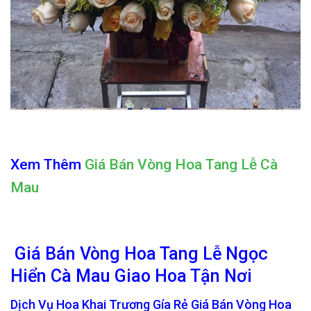
Xem Thêm
Giá Bán Vòng Hoa Tang Lễ Cà
Mau
Giá Bán Vòng Hoa Tang Lễ Ngọc
Hiển Cà Mau Giao Hoa Tận Nơi
Dịch Vụ Hoa Khai Trương Gía Rẻ Giá Bán Vòng Hoa