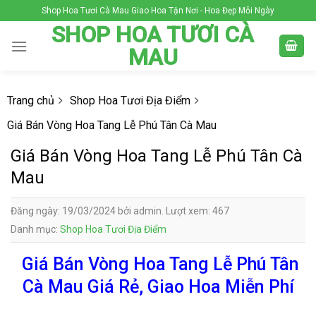
Skip
Shop Hoa Tươi Cà Mau Giao Hoa Tận Nơi - Hoa Đẹp Mỗi Ngày
to
SHOP HOA TƯƠI CÀ
content
MAU
Trang chủ
Shop Hoa Tươi Địa Điểm
Giá Bán Vòng Hoa Tang Lễ Phú Tân Cà Mau
Giá Bán Vòng Hoa Tang Lễ Phú Tân Cà
Mau
Đăng ngày: 19/03/2024 bởi admin. Lượt xem: 467
Danh mục:
Shop Hoa Tươi Địa Điểm
Giá Bán Vòng Hoa Tang Lễ Phú Tân
Cà Mau Giá Rẻ, Giao Hoa Miễn Phí