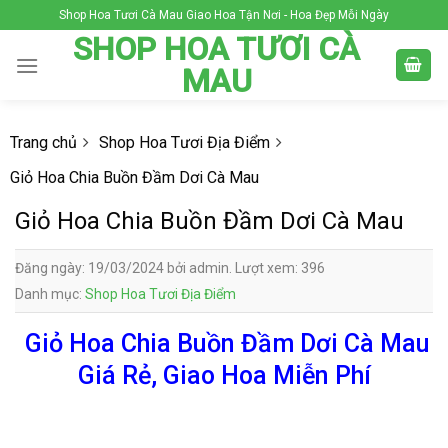
Skip
Shop Hoa Tươi Cà Mau Giao Hoa Tận Nơi - Hoa Đẹp Mỗi Ngày
to
SHOP HOA TƯƠI CÀ
content
MAU
Trang chủ
Shop Hoa Tươi Địa Điểm
Giỏ Hoa Chia Buồn Đầm Dơi Cà Mau
Giỏ Hoa Chia Buồn Đầm Dơi Cà Mau
Đăng ngày: 19/03/2024 bởi admin. Lượt xem: 396
Danh mục:
Shop Hoa Tươi Địa Điểm
Giỏ Hoa Chia Buồn Đầm Dơi Cà Mau
Giá Rẻ, Giao Hoa Miễn Phí