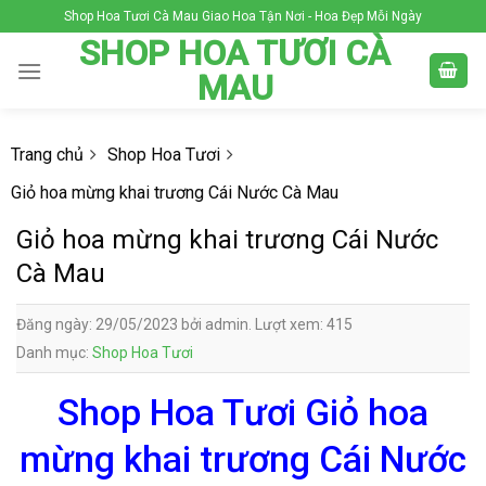
Skip
Shop Hoa Tươi Cà Mau Giao Hoa Tận Nơi - Hoa Đẹp Mỗi Ngày
to
SHOP HOA TƯƠI CÀ
content
MAU
Trang chủ
Shop Hoa Tươi
Giỏ hoa mừng khai trương Cái Nước Cà Mau
Giỏ hoa mừng khai trương Cái Nước
Cà Mau
Đăng ngày: 29/05/2023 bởi admin. Lượt xem: 415
Danh mục:
Shop Hoa Tươi
Shop Hoa Tươi Giỏ hoa
mừng khai trương Cái Nước