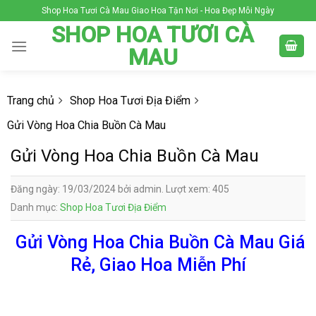
Skip
Shop Hoa Tươi Cà Mau Giao Hoa Tận Nơi - Hoa Đẹp Mỗi Ngày
to
SHOP HOA TƯƠI CÀ
content
MAU
Trang chủ
Shop Hoa Tươi Địa Điểm
Gửi Vòng Hoa Chia Buồn Cà Mau
Gửi Vòng Hoa Chia Buồn Cà Mau
Đăng ngày: 19/03/2024 bởi admin. Lượt xem: 405
Danh mục:
Shop Hoa Tươi Địa Điểm
Gửi Vòng Hoa Chia Buồn Cà Mau Giá
Rẻ, Giao Hoa Miễn Phí