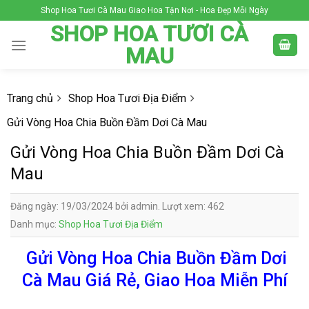
Skip
Shop Hoa Tươi Cà Mau Giao Hoa Tận Nơi - Hoa Đẹp Mỗi Ngày
to
SHOP HOA TƯƠI CÀ
content
MAU
Trang chủ
Shop Hoa Tươi Địa Điểm
Gửi Vòng Hoa Chia Buồn Đầm Dơi Cà Mau
Gửi Vòng Hoa Chia Buồn Đầm Dơi Cà
Mau
Đăng ngày: 19/03/2024 bởi admin. Lượt xem: 462
Danh mục:
Shop Hoa Tươi Địa Điểm
Gửi Vòng Hoa Chia Buồn Đầm Dơi
Cà Mau Giá Rẻ, Giao Hoa Miễn Phí