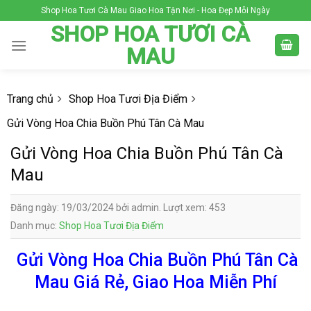
Skip
Shop Hoa Tươi Cà Mau Giao Hoa Tận Nơi - Hoa Đẹp Mỗi Ngày
to
SHOP HOA TƯƠI CÀ
content
MAU
Trang chủ
Shop Hoa Tươi Địa Điểm
Gửi Vòng Hoa Chia Buồn Phú Tân Cà Mau
Gửi Vòng Hoa Chia Buồn Phú Tân Cà
Mau
Đăng ngày: 19/03/2024 bởi admin. Lượt xem: 453
Danh mục:
Shop Hoa Tươi Địa Điểm
Gửi Vòng Hoa Chia Buồn Phú Tân Cà
Mau Giá Rẻ, Giao Hoa Miễn Phí