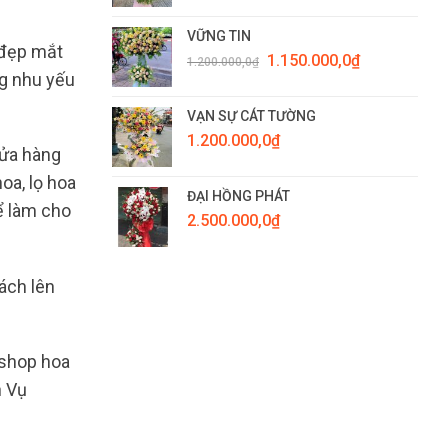
VỮNG TIN
 đẹp mắt
Giá
Giá
1.150.000,0
₫
1.200.000,0
₫
gốc
hiện
ng nhu yếu
là:
tại
1.200.000,0₫.
là:
VẠN SỰ CÁT TƯỜNG
1.150.000,0₫.
1.200.000,0
₫
cửa hàng
oa, lọ hoa
ĐẠI HỒNG PHÁT
để làm cho
2.500.000,0
₫
ách lên
 shop hoa
h Vụ