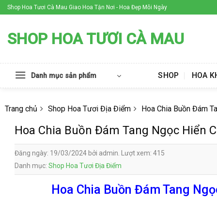
Skip
Shop Hoa Tươi Cà Mau Giao Hoa Tận Nơi - Hoa Đẹp Mỗi Ngày
to
content
SHOP HOA TƯƠI CÀ MAU
SHOP
HOA K
Danh mục sản phẩm
Trang chủ
Shop Hoa Tươi Địa Điểm
Hoa Chia Buồn Đám T
Hoa Chia Buồn Đám Tang Ngọc Hiển 
Đăng ngày: 19/03/2024 bởi admin. Lượt xem: 415
Danh mục:
Shop Hoa Tươi Địa Điểm
Hoa Chia Buồn Đám Tang Ngọc