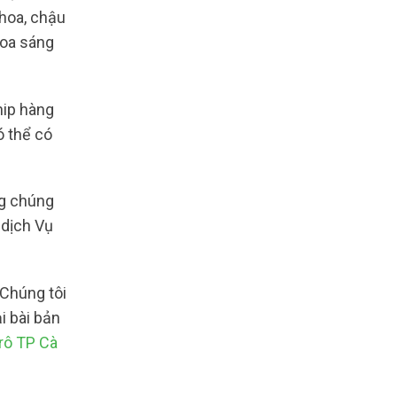
 hoa, chậu
hoa sáng
hip hàng
ó thể có
ng chúng
 dịch Vụ
 Chúng tôi
i bài bản
rô TP Cà