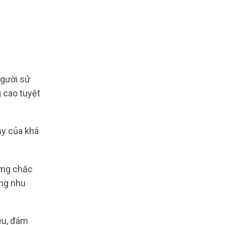
gười sử
 cao tuyệt
ậy của khá
ững chắc
ứng nhu
yêu, đám