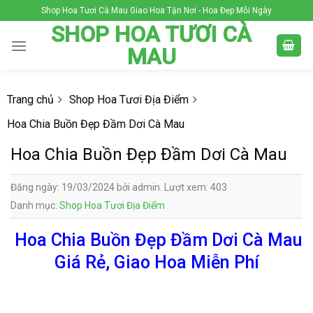
Skip
Shop Hoa Tươi Cà Mau Giao Hoa Tận Nơi - Hoa Đẹp Mỗi Ngày
to
SHOP HOA TƯƠI CÀ
content
MAU
Trang chủ
Shop Hoa Tươi Địa Điểm
Hoa Chia Buồn Đẹp Đầm Dơi Cà Mau
Hoa Chia Buồn Đẹp Đầm Dơi Cà Mau
Đăng ngày: 19/03/2024 bởi admin. Lượt xem: 403
Danh mục:
Shop Hoa Tươi Địa Điểm
Hoa Chia Buồn Đẹp Đầm Dơi Cà Mau
Giá Rẻ, Giao Hoa Miễn Phí