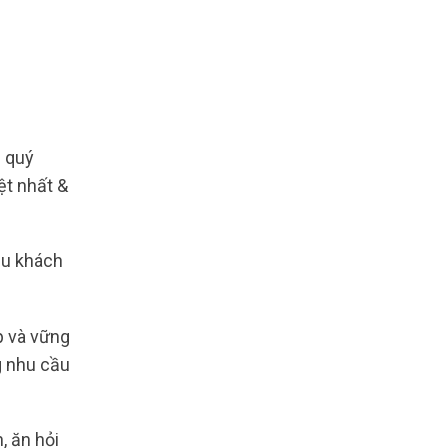
 quý
ệt nhất &
ều khách
p và vững
g nhu cầu
, ăn hỏi