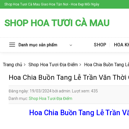
Skip
Shop Hoa Tươi Cà Mau Giao Hoa Tận Nơi - Hoa Đẹp Mỗi Ngày
to
content
SHOP HOA TƯƠI CÀ MAU
SHOP
HOA K
Danh mục sản phẩm
Trang chủ
Shop Hoa Tươi Địa Điểm
Hoa Chia Buồn Tang L
Hoa Chia Buồn Tang Lễ Trần Văn Thời
Đăng ngày: 19/03/2024 bởi admin. Lượt xem: 435
Danh mục:
Shop Hoa Tươi Địa Điểm
Hoa Chia Buồn Tang Lễ Trần Vă