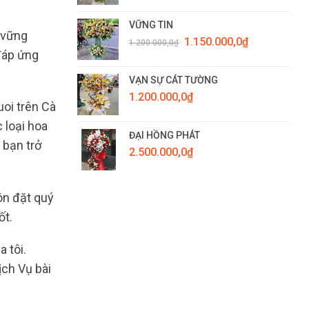
VỮNG TIN
 vững
Giá
Giá
1.150.000,0
₫
1.200.000,0
₫
gốc
hiện
 đáp ứng
là:
tại
1.200.000,0₫.
là:
VẠN SỰ CÁT TƯỜNG
1.150.000,0₫.
1.200.000,0
₫
uoi trên Cà
 loại hoa
ĐẠI HỒNG PHÁT
 bạn trở
2.500.000,0
₫
ôn đặt quý
ốt.
 tôi.
ch Vụ bài