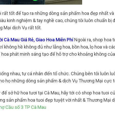
i rất tốt để tạo ra những dòng sản phẩm hoa đẹp nhất và
giàu kinh nghiệm & tay nghề cao, chúng tôi luôn chuẩn bị
Mại dịch Vụ rất tốt.
i Cà Mau Giá Rẻ, Giao Hoa Miễn Phí
Ngoài ra, shop hoa t
 không hề không đủ như lẵng hoa, bồn hoa, lọ hoa và các
trí hoa phát minh sáng tạo để hỗ trợ cho khoảng không của
giống nhau, tự cá nhân đến tổ chức. Chúng bên tôi luôn lu
cho họ những dòng sản phẩm & dịch Vụ Thương Mại cực t
để sở hữ hoa tươi tại Cà Mau, hãy tới có shop hoa tuoi của
g sản phẩm hoa tuoi đẹp tuyệt vời nhất & Thương Mại dị
hợ Cầu số 3 TP Cà Mau