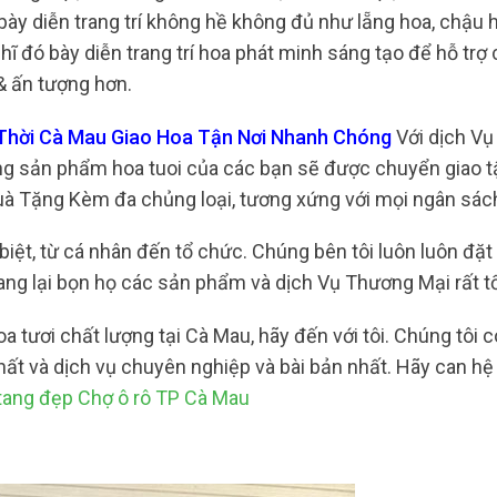
ày diễn trang trí không hề không đủ như lẵng hoa, chậu h
ghĩ đó bày diễn trang trí hoa phát minh sáng tạo để hỗ trợ
& ấn tượng hơn.
 Thời Cà Mau Giao Hoa Tận Nơi Nhanh Chóng
Với dịch V
ng sản phẩm hoa tuoi của các bạn sẽ được chuyển giao t
uà Tặng Kèm đa chủng loại, tương xứng với mọi ngân sác
 biệt, từ cá nhân đến tổ chức. Chúng bên tôi luôn luôn đặt
ng lại bọn họ các sản phẩm và dịch Vụ Thương Mại rất t
tươi chất lượng tại Cà Mau, hãy đến với tôi. Chúng tôi 
ất và dịch vụ chuyên nghiệp và bài bản nhất. Hãy can h
tang đẹp Chợ ô rô TP Cà Mau