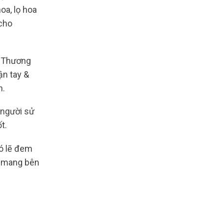
oa, lọ hoa
 cho
ụ Thương
ận tay &
h.
 người sử
ốt.
có lẽ đem
ệ mang bên