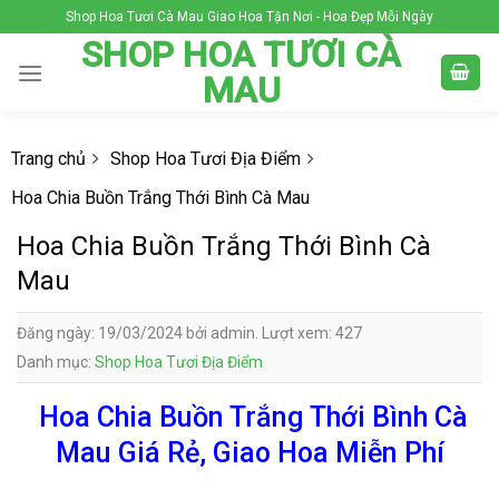
Skip
Shop Hoa Tươi Cà Mau Giao Hoa Tận Nơi - Hoa Đẹp Mỗi Ngày
to
SHOP HOA TƯƠI CÀ
content
MAU
Trang chủ
Shop Hoa Tươi Địa Điểm
Hoa Chia Buồn Trắng Thới Bình Cà Mau
Hoa Chia Buồn Trắng Thới Bình Cà
Mau
Đăng ngày: 19/03/2024 bởi admin. Lượt xem: 427
Danh mục:
Shop Hoa Tươi Địa Điểm
Hoa Chia Buồn Trắng Thới Bình Cà
Mau Giá Rẻ, Giao Hoa Miễn Phí