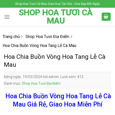
Skip
Shop Hoa Tươi Cà Mau Giao Hoa Tận Nơi - Hoa Đẹp Mỗi Ngày
to
SHOP HOA TƯƠI CÀ
content
MAU
Trang chủ
Shop Hoa Tươi Địa Điểm
Hoa Chia Buồn Vòng Hoa Tang Lễ Cà Mau
Hoa Chia Buồn Vòng Hoa Tang Lễ Cà
Mau
Đăng ngày: 19/03/2024 bởi admin. Lượt xem: 412
Danh mục:
Shop Hoa Tươi Địa Điểm
Hoa Chia Buồn Vòng Hoa Tang Lễ Cà
Mau Giá Rẻ, Giao Hoa Miễn Phí