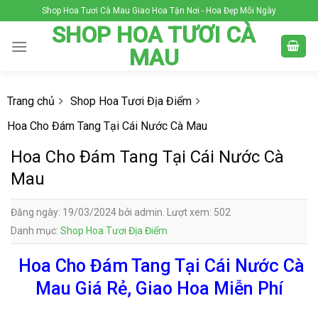
Skip
Shop Hoa Tươi Cà Mau Giao Hoa Tận Nơi - Hoa Đẹp Mỗi Ngày
to
SHOP HOA TƯƠI CÀ
content
MAU
Trang chủ
Shop Hoa Tươi Địa Điểm
Hoa Cho Đám Tang Tại Cái Nước Cà Mau
Hoa Cho Đám Tang Tại Cái Nước Cà
Mau
Đăng ngày: 19/03/2024 bởi admin. Lượt xem: 502
Danh mục:
Shop Hoa Tươi Địa Điểm
Hoa Cho Đám Tang Tại Cái Nước Cà
Mau Giá Rẻ, Giao Hoa Miễn Phí